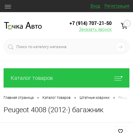
Вход
Регистрация
+7 (914) 707‒21‒50
0
Заказать звонок
Каталог товаров
•
•
•
Главная страница
Каталог товаров
Штатные коврики
Peugeot 
Peugeot 4008 (2012-) багажник