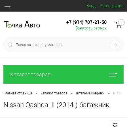
Вход
Регистрация
+7 (914) 707‒21‒50
0
Заказать звонок
Каталог товаров
•
•
•
Главная страница
Каталог товаров
Штатные коврики
Nissan Q
Nissan Qashqai II (2014-) багажник