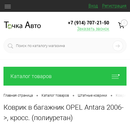
Вход
Регистрация
+7 (914) 707‒21‒50
0
Заказать звонок
Каталог товаров
•
•
•
Главная страница
Каталог товаров
Штатные коврики
Коврик в
Коврик в багажник OPEL Antara 2006-
>, кросс. (полиуретан)