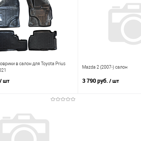
 клик
Сравнение
Купить в 1 клик
е
Под заказ
В избранное
врики в салон для Toyota Prius
Mazda 2 (2007-) салон
021
3 790 руб.
/ шт
/ шт
В корзину
В корз
 клик
Сравнение
Купить в 1 клик
е
Под заказ
В избранное