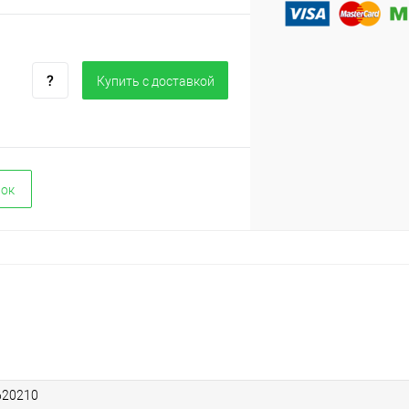
Купить c доставкой
вок
620210