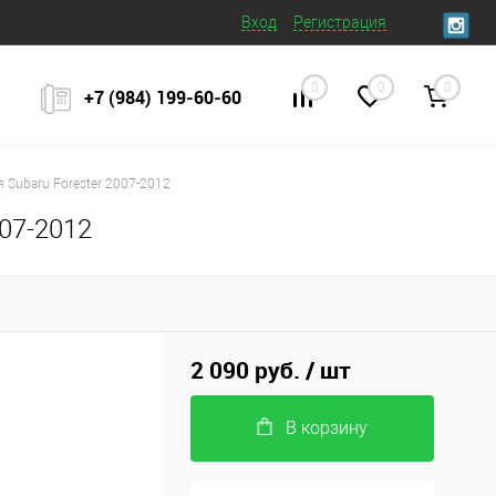
Вход
Регистрация
0
0
0
+7 (984) 199‒60‒60
 Subaru Forester 2007-2012
007-2012
2 090 руб.
/ шт
В корзину