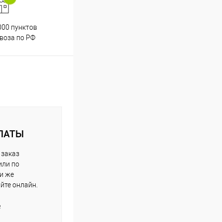
000 пунктов
Весь ассортимент
воза по РФ
сертифицирован
ЛАТЫ
 заказ
или по
ли же
айте онлайн.
е