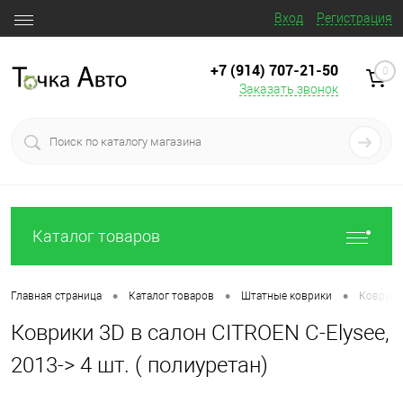
Вход
Регистрация
+7 (914) 707‒21‒50
0
Заказать звонок
Каталог товаров
•
•
•
Главная страница
Каталог товаров
Штатные коврики
Коврики 
Коврики 3D в салон CITROEN C-Elysee,
2013-> 4 шт. ( полиуретан)