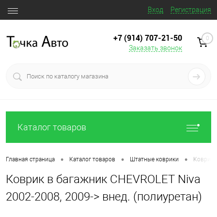
Вход
Регистрация
+7 (914) 707‒21‒50
0
Заказать звонок
Каталог товаров
•
•
•
Главная страница
Каталог товаров
Штатные коврики
Коврик в
Коврик в багажник CHEVROLET Niva
2002-2008, 2009-> внед. (полиуретан)