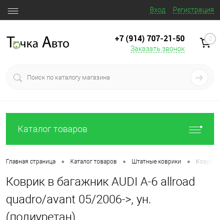
Вход
Регистрация
+7 (914) 707‒21‒50
0
Заказать звонок
Каталог товаров
•
•
•
Главная страница
Каталог товаров
Штатные коврики
Коврик в
Коврик в багажник AUDI A-6 allroad
quadro/avant 05/2006->, ун.
(полиуретан)