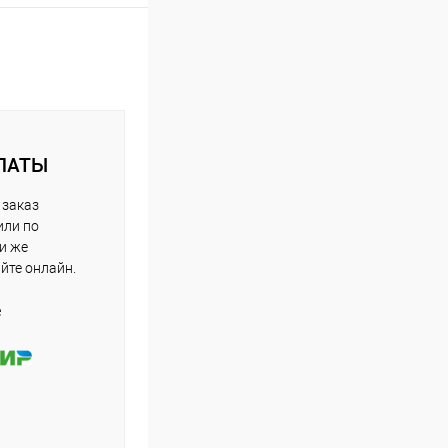
ЛАТЫ
 заказ
или по
ли же
айте онлайн.
е