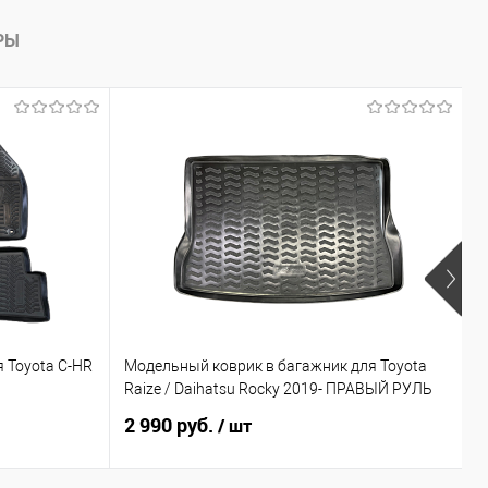
РЫ
 Toyota C-HR
Модельный коврик в багажник для Toyota
П
Raize / Daihatsu Rocky 2019- ПРАВЫЙ РУЛЬ
I
2 990 руб.
1
/ шт