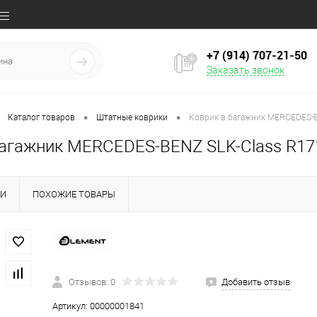
+7 (914) 707‒21‒50
Заказать звонок
•
•
Каталог товаров
Штатные коврики
Коврик в багажник MERCEDES-BE
агажник MERCEDES-BENZ SLK-Class R171 
КИ
ПОХОЖИЕ ТОВАРЫ
Отзывов: 0
Добавить отзыв
Артикул:
00000001841