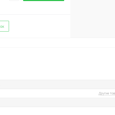
вок
R
Другие то