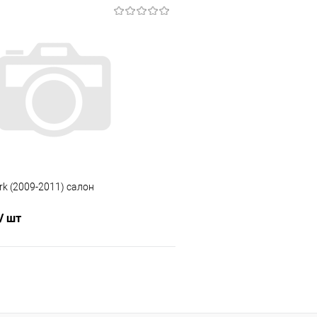
В корзину
В корз
 клик
Сравнение
Купить в 1 клик
е
Под заказ
В избранное
rk (2009-2011) салон
/ шт
В корзину
 клик
Сравнение