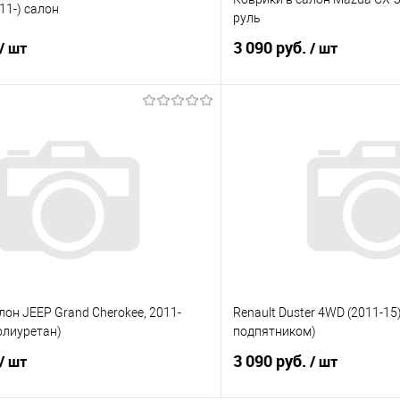
11-) салон
руль
3 090 руб.
/ шт
/ шт
В корзину
В корз
 клик
Сравнение
Купить в 1 клик
е
Под заказ
В избранное
лон JEEP Grand Cherokee, 2011-
Renault Duster 4WD (2011-15)
полиуретан)
подпятником)
3 090 руб.
/ шт
/ шт