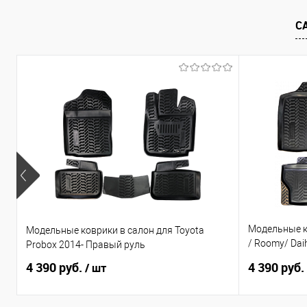
В избранное
Под заказ
В избранно
С
Модельные ко
Модельные коврики в салон для Toyota
/ Roomy/ Daih
Probox 2014- Правый руль
по н.в. Прав
4 390 руб.
4 390 руб.
/ шт