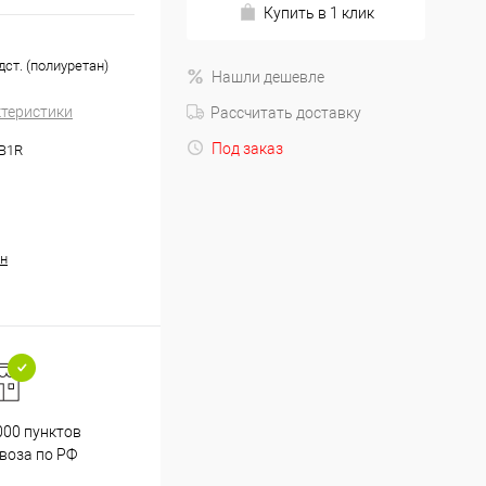
Купить в 1 клик
ст. (полиуретан)
Нашли дешевле
ктеристики
Рассчитать доставку
Под заказ
.B1R
н
000 пунктов
Весь ассортимент
воза по РФ
сертифицирован