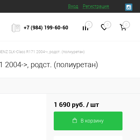
Вход
Регистрация
0
0
0
+7 (984) 199‒60‒60
NZ SLK-Class R171 2004->, родст. (полиуретан)
2004->, родст. (полиуретан)
1 690 руб.
/ шт
В корзину