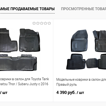
е
Под заказ
АМЫЕ ПРОДАВАЕМЫЕ ТОВАРЫ
ПРОСМОТРЕННЫЕ ТОВА
врики в салон для Toyota Tank
Модельные коврики в салон для
atsu Thor / Subaru Justy с 2016
Правый руль
ый руль
4 390 руб.
/ шт
/ шт