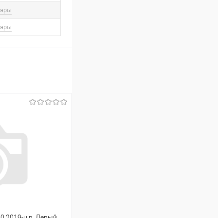
вары
вары
0 2019-н.в. Левый