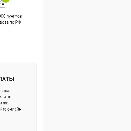
000 пунктов
Весь ассортимент
воза по РФ
сертифицирован
ЛАТЫ
 заказ
или по
ли же
айте онлайн.
е