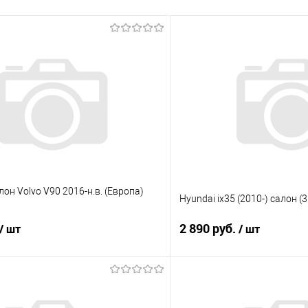
лон Volvo V90 2016-н.в. (Европа)
Hyundai ix35 (2010-) салон 
2 890 руб.
/ шт
/ шт
В корзину
В корз