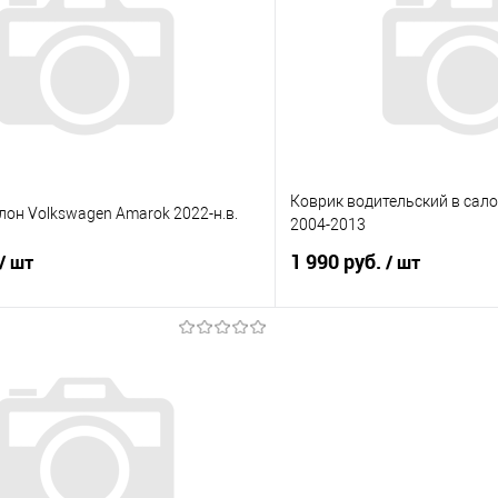
 клик
Сравнение
Купить в 1 клик
е
Под заказ
В избранное
Коврик водительский в салон
лон Volkswagen Amarok 2022-н.в.
2004-2013
1 990 руб.
/ шт
/ шт
В корзину
В корз
 клик
Сравнение
Купить в 1 клик
е
Под заказ
В избранное