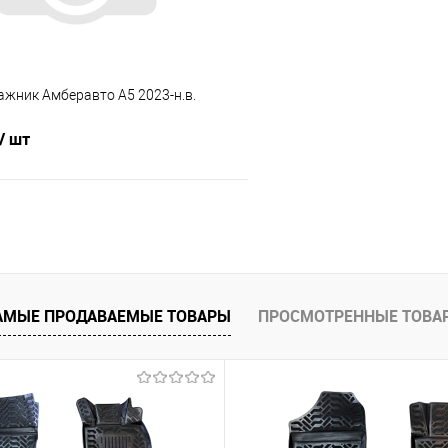
ажник Амберавто A5 2023-н.в.
/ шт
В корзину
 клик
Сравнение
е
Под заказ
АМЫЕ ПРОДАВАЕМЫЕ ТОВАРЫ
ПРОСМОТРЕННЫЕ ТОВА