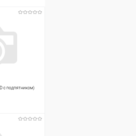
(3D с подпятником)
ину