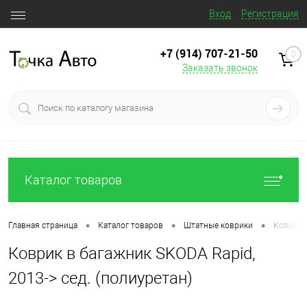
Вход
Регистрация
+7 (914) 707‒21‒50
0
Заказать звонок
Каталог товаров
•
•
•
Главная страница
Каталог товаров
Штатные коврики
Коврик в
Коврик в багажник SKODA Rapid,
2013-> сед. (полиуретан)