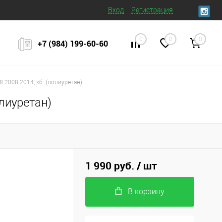
Вход
Регистрация
0
0
0
+7 (984) 199‒60‒60
 2008-2014, хб. (полиуретан)
лиуретан)
1 990 руб.
/ шт
В корзину