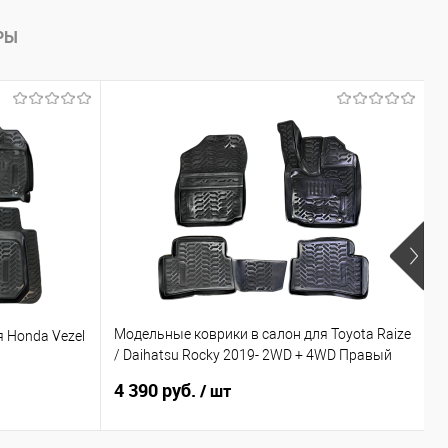
РЫ
Модельные коврики в салон для Toyota Raize
 Honda Vezel
М
/ Daihatsu Rocky 2019- 2WD + 4WD Правый
П
руль
4 390 руб.
4
/ шт