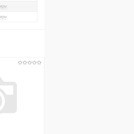
вары
вары