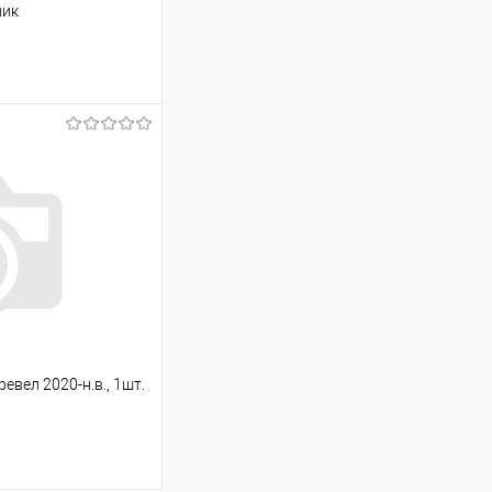
ник
ину
Сравнение
Под заказ
евел 2020-н.в., 1шт.