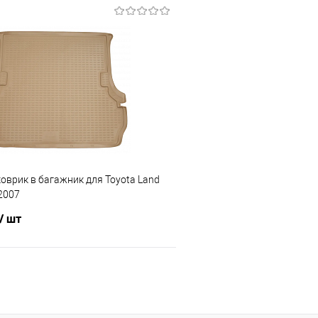
В корзину
В корз
 клик
Сравнение
Купить в 1 клик
е
Под заказ
В избранное
оврик в багажник для Toyota Land
-2007
/ шт
В корзину
 клик
Сравнение