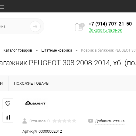
+7 (914) 707‒21‒50
Заказать звонок
•
•
Каталог товаров
Штатные коврики
Коврик в багажник PEUGEOT 308
агажник PEUGEOT 308 2008-2014, хб. (по
КИ
ПОХОЖИЕ ТОВАРЫ
Отзывов: 0
Добавить отзыв
Артикул:
00000002012