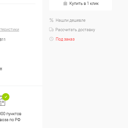
Купить в 1 клик
Нашли дешевле
ктеристики
Рассчитать доставку
Под заказ
.B11
н
000 пунктов
Весь ассортимент
воза по РФ
сертифицирован