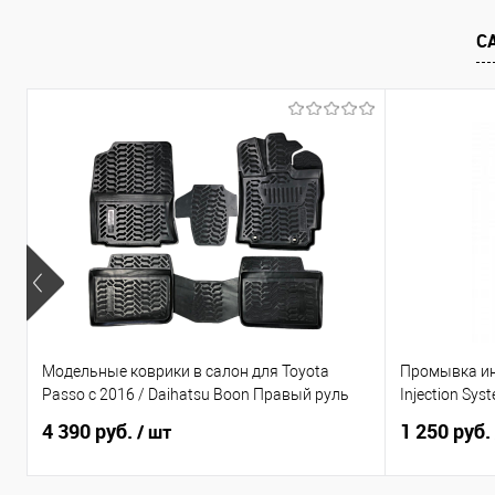
В избранное
Под заказ
В избранно
С
Модельные коврики в салон для Toyota
Промывка ин
Passo с 2016 / Daihatsu Boon Правый руль
Injection Sys
4 390 руб.
1 250 руб.
/ шт