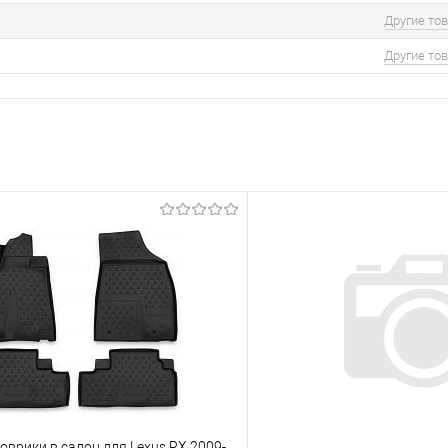
Другие то
Другие то
врики в салон для Lexus RX 2009-