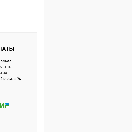
ЛАТЫ
 заказ
или по
ли же
айте онлайн.
е