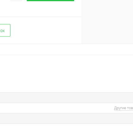
вок
Другие то