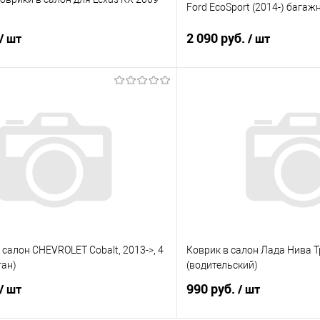
Ford EcoSport (2014-) багаж
2 090 руб.
/ шт
/ шт
В корзину
В корз
 клик
Сравнение
Купить в 1 клик
е
Под заказ
В избранное
 салон CHEVROLET Cobalt, 2013->, 4
Коврик в салон Лада Нива Тр
тан)
(водительский)
990 руб.
/ шт
/ шт