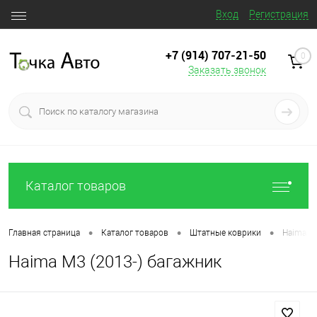
Вход
Регистрация
+7 (914) 707‒21‒50
0
Заказать звонок
Каталог товаров
•
•
•
Главная страница
Каталог товаров
Штатные коврики
Haima M3
Haima M3 (2013-) багажник