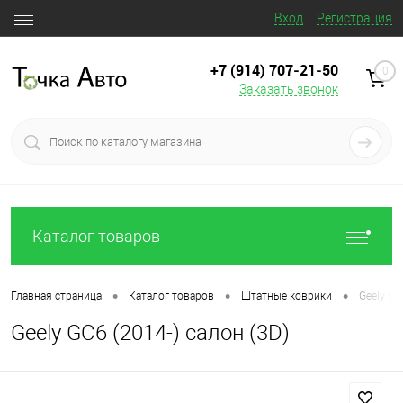
Вход
Регистрация
+7 (914) 707‒21‒50
0
Заказать звонок
Каталог товаров
•
•
•
Главная страница
Каталог товаров
Штатные коврики
Geely GC
Geely GC6 (2014-) салон (3D)