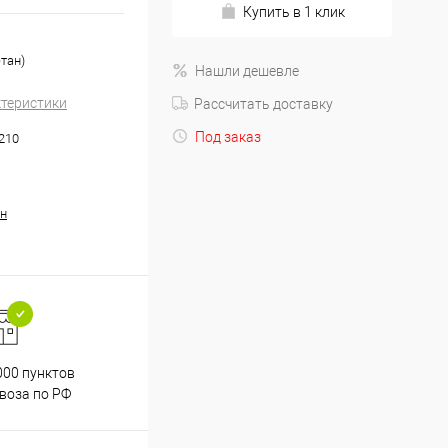
Купить в 1 клик
етан)
Нашли дешевле
ктеристики
Рассчитать доставку
Под заказ
.210
н
000 пунктов
Весь ассортимент
воза по РФ
сертифицирован