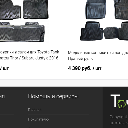
врики в салон для Toyota Tank
Модельные коврики в салон для
atsu Thor / Subaru Justy с 2016
Правый руль
ый руль
4 390 руб.
/ шт
/ шт
ия
Помощь и сервисы
Главная
Copyright
Покупателю
штатные 