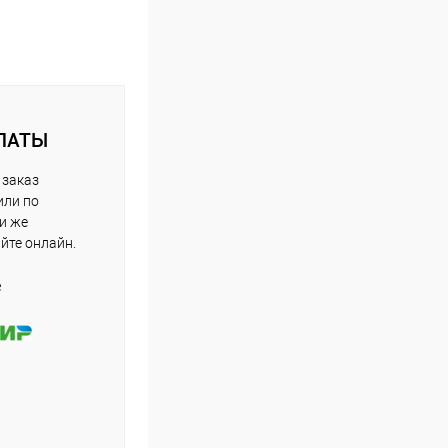
ЛАТЫ
 заказ
или по
ли же
айте онлайн.
е