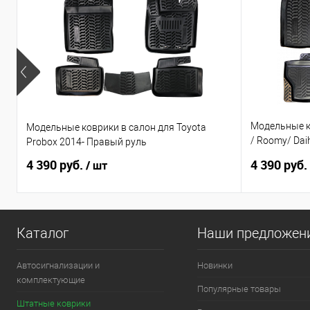
Модельные ко
Модельные коврики в салон для Toyota
/ Roomy/ Daih
Probox 2014- Правый руль
по н.в. Прав
4 390 руб.
4 390 руб.
/ шт
Каталог
Наши предложен
Автосигнализации и
Новинки
комплектующие
Популярные товары
Штатные коврики