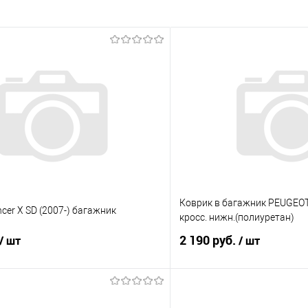
Коврик в багажник PEUGEOT
nсer X SD (2007-) багажник
кросс. нижн.(полиуретан)
2 190 руб.
/ шт
/ шт
В корзину
В корз