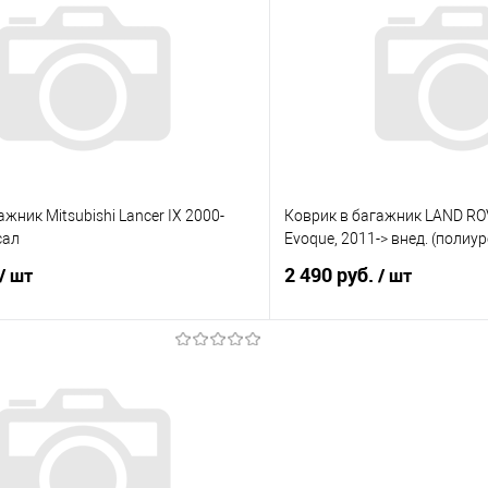
 клик
Сравнение
Купить в 1 клик
е
Под заказ
В избранное
жник Mitsubishi Lancer IX 2000-
Коврик в багажник LAND RO
сал
Evoque, 2011-> внед. (полиу
2 490 руб.
/ шт
/ шт
В корзину
В корз
 клик
Сравнение
Купить в 1 клик
е
Под заказ
В избранное