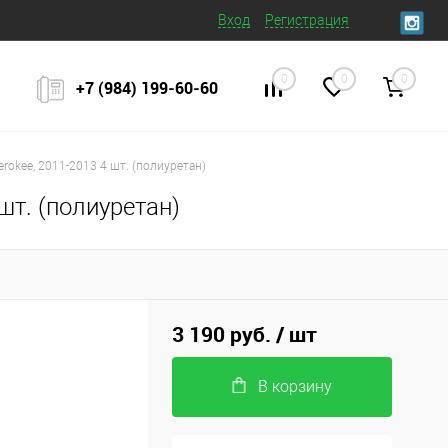
Вход
Регистрация
0
0
0
+7 (984) 199‒60‒60
rokee, 2011-2013 4 шт. (полиуретан)
шт. (полиуретан)
3 190 руб.
/ шт
В корзину