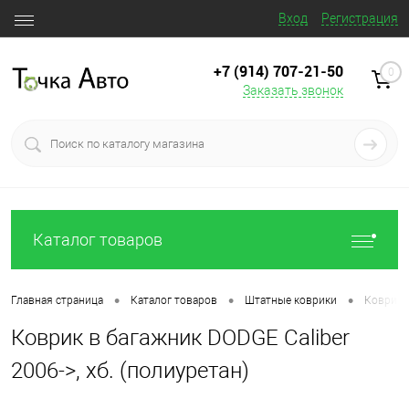
Вход
Регистрация
+7 (914) 707‒21‒50
0
Заказать звонок
Каталог товаров
•
•
•
Главная страница
Каталог товаров
Штатные коврики
Коврик в
Коврик в багажник DODGE Caliber
2006->, хб. (полиуретан)