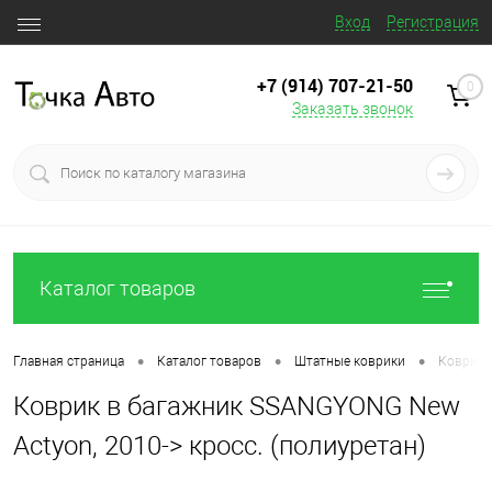
Вход
Регистрация
+7 (914) 707‒21‒50
0
Заказать звонок
Каталог товаров
•
•
•
Главная страница
Каталог товаров
Штатные коврики
Коврик 
Коврик в багажник SSANGYONG New
Actyon, 2010-> кросс. (полиуретан)