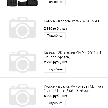
Подробнее
Коврики в салон Jetta VS7 2019-н.в.
2 890 руб.
/ шт
Подробнее
Коврики 3D в салон KIA Rio, 2011-> 4
шт. (полиуретан)
2 790 руб.
/ шт
Подробнее
Коврики в салон Volkswagen Multivan
(T7) 2021-н.в. (2-ой и 3-ий ряд -
капитанские сиденья
5 990 руб.
/ шт
Подробнее