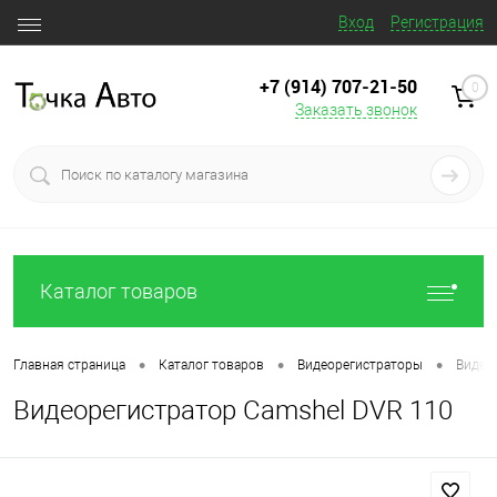
Вход
Регистрация
+7 (914) 707‒21‒50
0
Заказать звонок
Каталог товаров
•
•
•
Главная страница
Каталог товаров
Видеорегистраторы
Видео
Видеорегистратор Camshel DVR 110