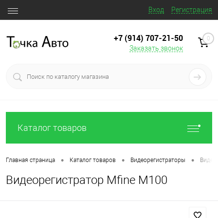
Вход
Регистрация
+7 (914) 707‒21‒50
0
Заказать звонок
Каталог товаров
•
•
•
Главная страница
Каталог товаров
Видеорегистраторы
Видео
Видеорегистратор Mfine M100