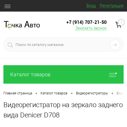
Вход
Регистрация
+7 (914) 707‒21‒50
0
Заказать звонок
Каталог товаров
•
•
•
Главная страница
Каталог товаров
Видеорегистраторы
Видео
Видеорегистратор на зеркало заднего
вида Denicer D708