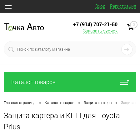
Вход
Регистрация
+7 (914) 707‒21‒50
0
Заказать звонок
Каталог товаров
•
•
•
Главная страница
Каталог товаров
Защита картера
Защита кар
Защита картера и КПП для Toyota
Prius