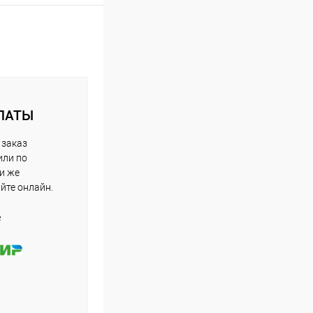
ЛАТЫ
 заказ
или по
ли же
айте онлайн.
е