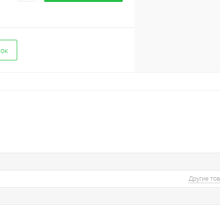
вок
Другие то