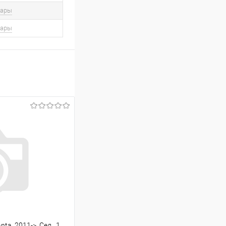
вары
вары
a, 2011->, Сед., 1