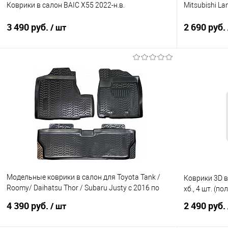
Коврики в салон BAIC X55 2022-н.в.
Mitsubishi La
3 490 руб.
2 690 руб.
/ шт
В корзину
Купить в 1 клик
Сравнение
Купить в 1
В избранное
Под заказ
В избранно
Модельные коврики в салон для Toyota Tank /
Коврики 3D в 
Roomy/ Daihatsu Thor / Subaru Justy с 2016 по
хб., 4 шт. (п
н.в. Правый руль
4 390 руб.
2 490 руб.
/ шт