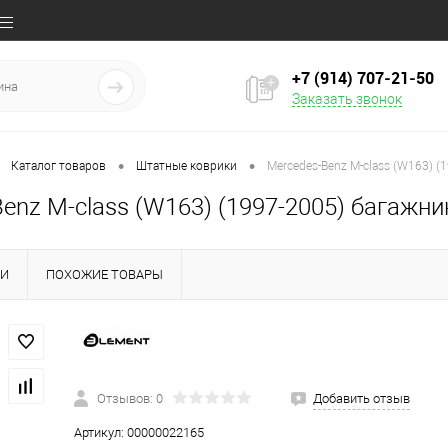
+7 (914) 707‒21‒50
Заказать звонок
•
•
Каталог товаров
Штатные коврики
Mercedes-Benz M-class (W163) (
enz M-class (W163) (1997-2005) багажни
КИ
ПОХОЖИЕ ТОВАРЫ
Отзывов: 0
Добавить отзыв
Артикул:
00000022165