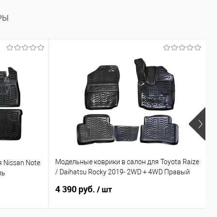
РЫ
Х
Модельные коврики в салон для Toyota Raize
 Nissan Note
М
/ Daihatsu Rocky 2019- 2WD + 4WD Правый
ль
C
руль
4 390 руб.
3
/ шт