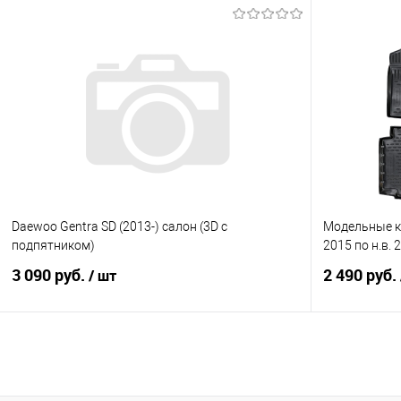
В корзину
Купить в 1 клик
Сравнение
Купить в 1
В избранное
В наличии
В избранно
Daewoo Gentra SD (2013-) салон (3D с
Модельные ко
подпятником)
2015 по н.в.
3 090 руб.
2 490 руб.
/ шт
В корзину
Купить в 1 клик
Сравнение
Купить в 1