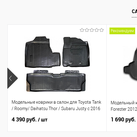
В избранное
Под заказ
В избранно
С
Рекомендуем
Модельные коврики в салон для Toyota Tank
Модельный к
/ Roomy/ Daihatsu Thor / Subaru Justy с 2016
Forester 201
по н.в. Правый руль
4 390 руб.
1 690 руб.
/ шт