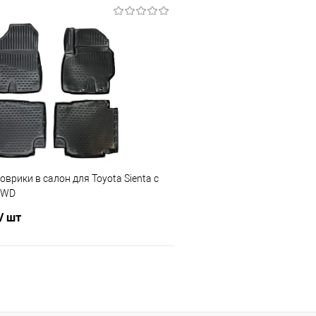
В корзину
В корз
 клик
Сравнение
Купить в 1 клик
е
В наличии
В избранное
врики в салон для Toyota Sienta с
 2WD
/ шт
В корзину
 клик
Сравнение