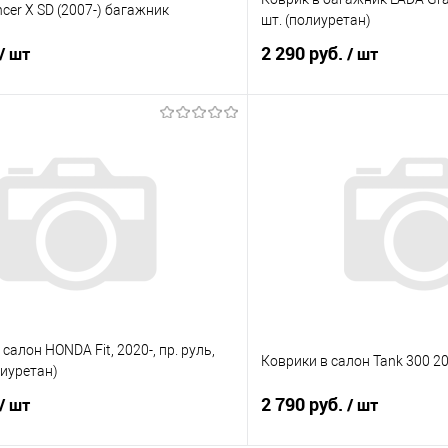
nсer X SD (2007-) багажник
шт. (полиуретан)
2 290 руб.
/ шт
/ шт
В корзину
В корз
 клик
Сравнение
Купить в 1 клик
е
Под заказ
В избранное
салон HONDA Fit, 2020-, пр. руль,
Коврики в салон Tank 300 2
олиуретан)
2 790 руб.
/ шт
/ шт