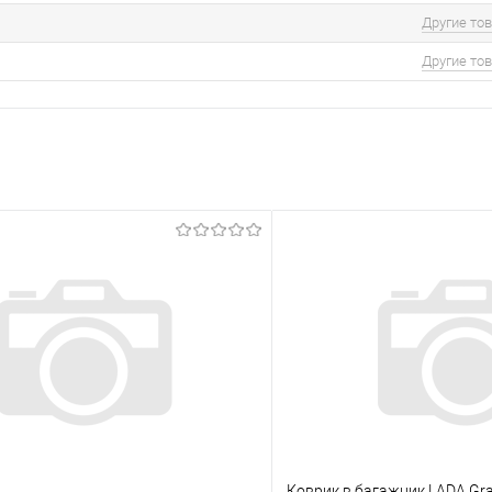
Другие то
Другие то
Коврик в багажник LADA Grant