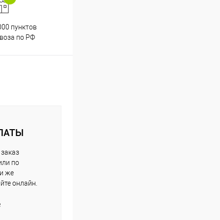
000 пунктов
Весь ассортимент
воза по РФ
сертифицирован
ЛАТЫ
 заказ
или по
ли же
айте онлайн.
е