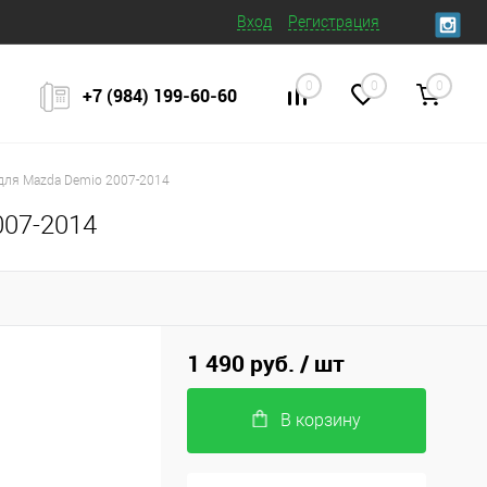
Вход
Регистрация
0
0
0
+7 (984) 199‒60‒60
для Mazda Demio 2007-2014
007-2014
1 490 руб.
/ шт
В корзину