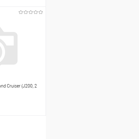
ину
Сравнение
Под заказ
d Cruiser (J200, 2
ину