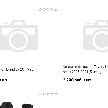
В корзину
В корз
 клик
Сравнение
Купить в 1 клик
е
Под заказ
В избранное
Коврик в багажник Toyota Lan
лон Exeed LX 2017-н.в.
рест) 2015-2021 (5 мест)
3 290 руб.
/ шт
/ шт
В корзину
В корз