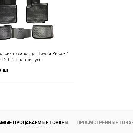
 клик
Сравнение
Купить в 1 клик
е
Под заказ
В избранное
врики в салон для Toyota Probox /
ed 2014- Правый руль
/ шт
В корзину
 клик
Сравнение
е
В наличии
АМЫЕ ПРОДАВАЕМЫЕ ТОВАРЫ
ПРОСМОТРЕННЫЕ ТОВА