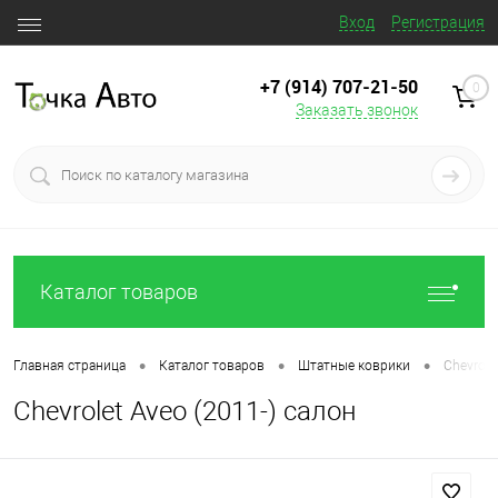
Вход
Регистрация
+7 (914) 707‒21‒50
0
Заказать звонок
Каталог товаров
•
•
•
Главная страница
Каталог товаров
Штатные коврики
Chevrole
Chevrolet Aveo (2011-) салон