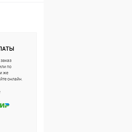
ЛАТЫ
 заказ
или по
ли же
айте онлайн.
е