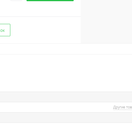
вок
Другие то