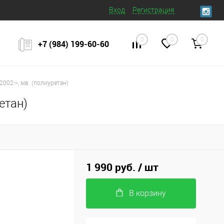
Вход
Регистрация
0
0
0
+7 (984) 199‒60‒60
2002->, мв. (полиуретан)
етан)
1 990 руб.
/ шт
В корзину