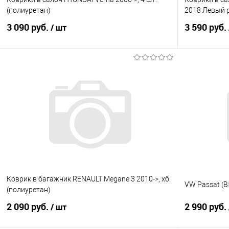
(полиуретан)
2018 Левый 
3 090 руб.
3 590 руб.
/ шт
В корзину
Купить в 1 клик
Сравнение
Купить в 1
В избранное
Под заказ
В избранно
Коврик в багажник RENAULT Megane 3 2010->, хб.
VW Passat (B
(полиуретан)
2 090 руб.
2 990 руб.
/ шт