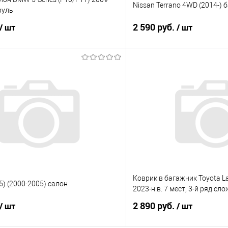
Nissan Terrano 4WD (2014-) 
руль
2 590 руб.
/ шт
/ шт
В корзину
В корз
 клик
Сравнение
Купить в 1 клик
е
Под заказ
В избранное
Коврик в багажник Toyota La
5) (2000-2005) салон
2023-н.в. 7 мест, 3-й ряд сл
2 890 руб.
/ шт
/ шт