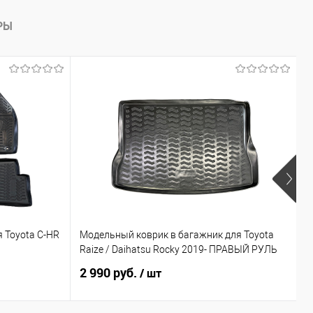
РЫ
 Toyota C-HR
Модельный коврик в багажник для Toyota
П
Raize / Daihatsu Rocky 2019- ПРАВЫЙ РУЛЬ
I
2 990 руб.
1
/ шт