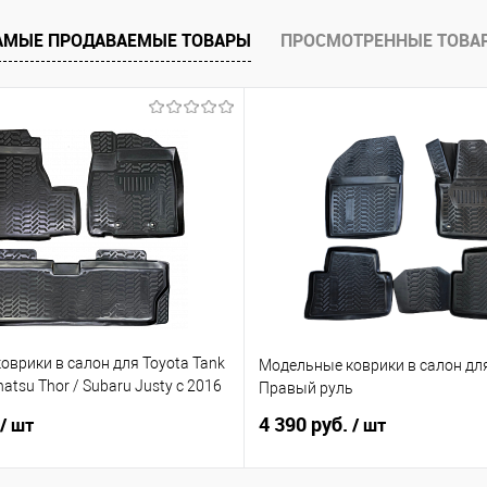
е
Под заказ
АМЫЕ ПРОДАВАЕМЫЕ ТОВАРЫ
ПРОСМОТРЕННЫЕ ТОВА
врики в салон для Toyota Tank
Модельные коврики в салон для
atsu Thor / Subaru Justy с 2016
Правый руль
ый руль
4 390 руб.
/ шт
/ шт