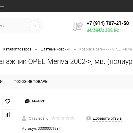
+7 (914) 707‒21‒50
Заказать звонок
•
•
Каталог товаров
Штатные коврики
Коврик в багажник OPEL Meriva 
агажник OPEL Meriva 2002->, мв. (полиур
КИ
ПОХОЖИЕ ТОВАРЫ
Отзывов: 0
Добавить отзыв
Артикул:
00000001987