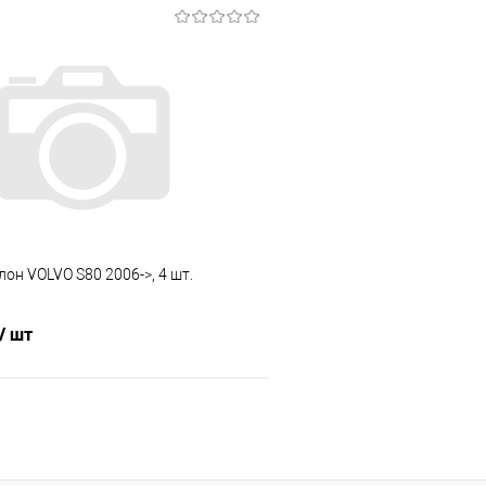
В корзину
В корз
 клик
Сравнение
Купить в 1 клик
е
Под заказ
В избранное
лон VOLVO S80 2006->, 4 шт.
/ шт
В корзину
 клик
Сравнение