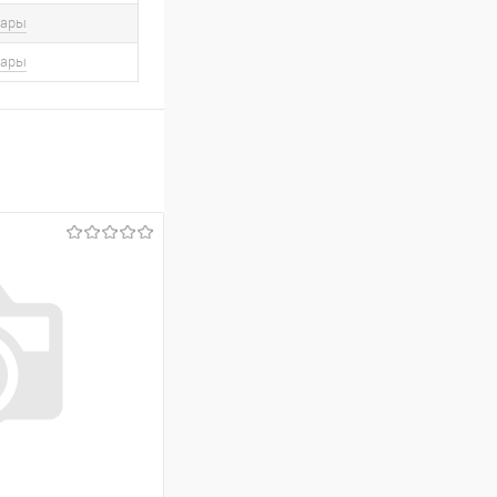
вары
вары