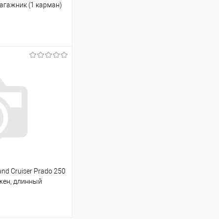
багажник (1 карман)
ину
Сравнение
Под заказ
nd Cruiser Prado 250
ожен, длинный