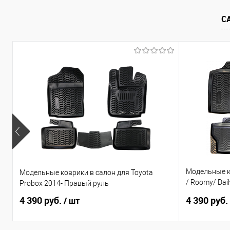
В избранное
Под заказ
В избранно
С
Модельные ко
Модельные коврики в салон для Toyota
/ Roomy/ Daih
Probox 2014- Правый руль
по н.в. Прав
4 390 руб.
4 390 руб.
/ шт