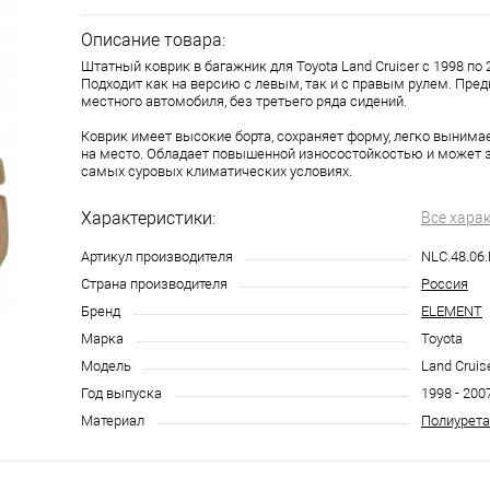
Описание товара:
Штатный коврик в багажник для Toyota Land Cruiser с 1998 по 
Подходит как на версию с левым, так и с правым рулем. Пред
местного автомобиля, без третьего ряда сидений.
Коврик имеет высокие борта, сохраняет форму, легко вынима
на место. Обладает повышенной износостойкостью и может 
самых суровых климатических условиях.
Характеристики:
Все хара
Артикул производителя
NLC.48.06
Страна производителя
Россия
Бренд
ELEMENT
Марка
Toyota
Модель
Land Cruis
Год выпуска
1998 - 200
Материал
Полиурета