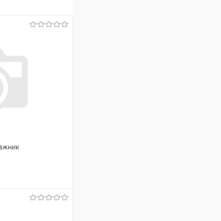
агажник
ину