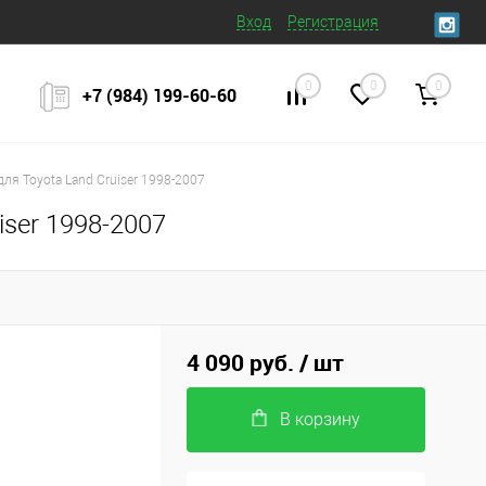
Вход
Регистрация
0
0
0
+7 (984) 199‒60‒60
ля Toyota Land Cruiser 1998-2007
ser 1998-2007
4 090 руб.
/ шт
В корзину