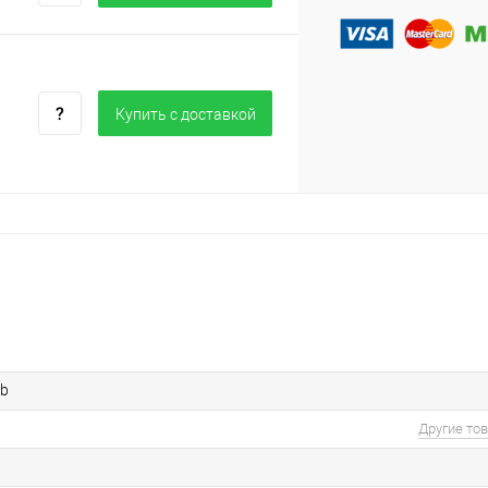
Купить c доставкой
3b
Другие то