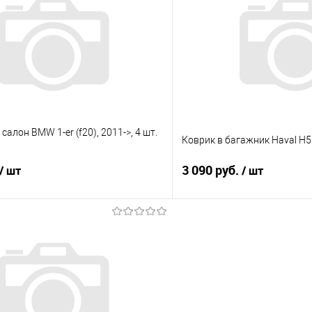
 клик
Сравнение
Купить в 1 клик
е
Под заказ
В избранное
салон BMW 1-er (f20), 2011->, 4 шт.
Коврик в багажник Haval H5 
3 090 руб.
/ шт
/ шт
В корзину
В корз
 клик
Сравнение
Купить в 1 клик
е
Под заказ
В избранное