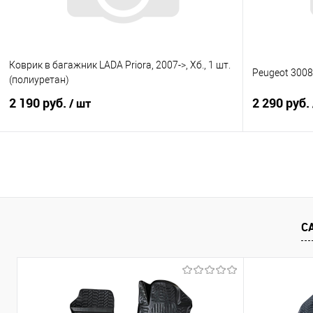
Коврик в багажник LADA Priora, 2007->, Хб., 1 шт.
Peugeot 3008
(полиуретан)
2 190 руб.
2 290 руб.
/ шт
В корзину
Купить в 1 клик
Сравнение
Купить в 1
В избранное
Под заказ
В избранно
С