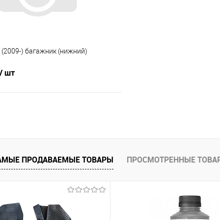
 (2009-) багажник (нижний)
/ шт
В корзину
 клик
Сравнение
е
Под заказ
АМЫЕ ПРОДАВАЕМЫЕ ТОВАРЫ
ПРОСМОТРЕННЫЕ ТОВА