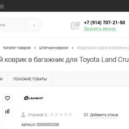
+7 (914) 707‒21‒50
Заказать звонок
•
•
Каталог товаров
Штатные коврики
Модельный коврик в багажник д
коврик в багажник для Toyota Land Crui
КИ
ПОХОЖИЕ ТОВАРЫ
Отзывов: 0
Добавить отзыв
Артикул:
00000002208