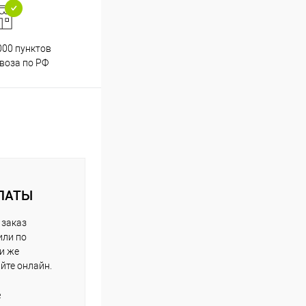
000 пунктов
Весь ассортимент
воза по РФ
сертифицирован
ЛАТЫ
 заказ
или по
ли же
айте онлайн.
е