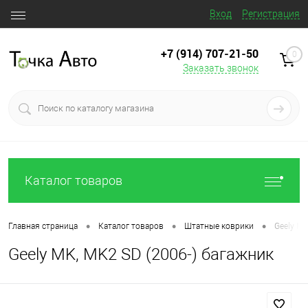
Вход
Регистрация
+7 (914) 707‒21‒50
0
Заказать звонок
Каталог товаров
•
•
•
Главная страница
Каталог товаров
Штатные коврики
Geely MK
Geely MK, MK2 SD (2006-) багажник