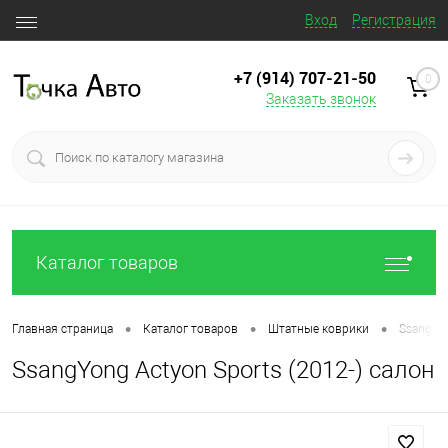
Вход
Регистрация
+7 (914) 707‒21‒50
0
Заказать звонок
Каталог товаров
•
•
•
Главная страница
Каталог товаров
Штатные коврики
SsangYon
SsangYong Actyon Sports (2012-) салон