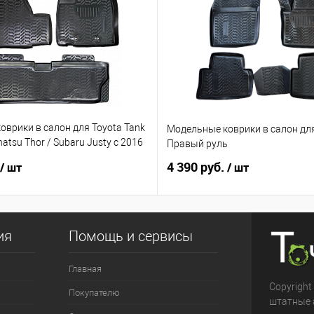
врики в салон для Toyota Tank
Модельные коврики в салон для
atsu Thor / Subaru Justy с 2016
Правый руль
ый руль
4 390 руб.
/ шт
/ шт
ия
Помощь и сервисы
Главная
Copyright
Покупателю
штатные 