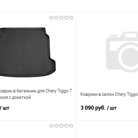
врик в багажник для Chery Tiggo 7
Коврики в салон Chery Tiggo
рсия с докаткой
3 090 руб.
/ шт
/ шт
В корзину
В корз