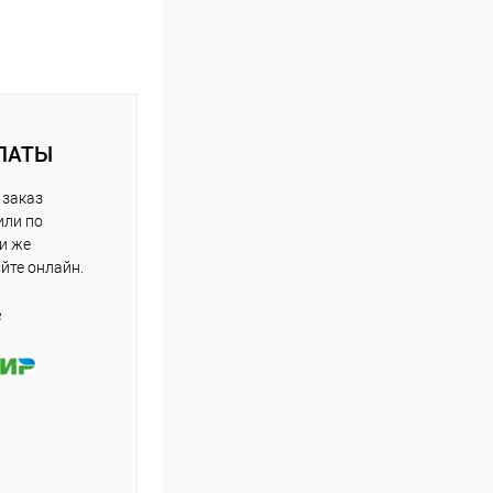
ЛАТЫ
 заказ
или по
ли же
айте онлайн.
е