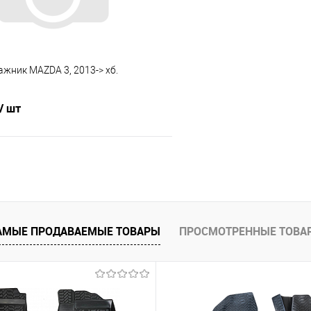
ажник MAZDA 3, 2013-> хб.
/ шт
В корзину
 клик
Сравнение
е
Под заказ
АМЫЕ ПРОДАВАЕМЫЕ ТОВАРЫ
ПРОСМОТРЕННЫЕ ТОВА