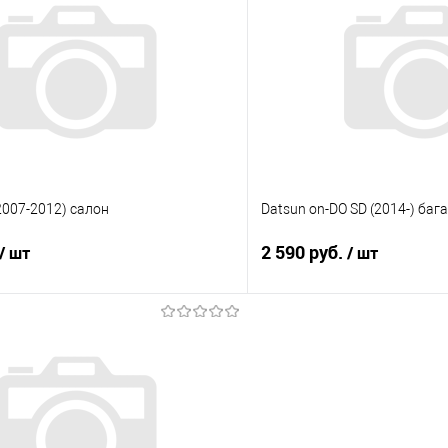
 клик
Сравнение
Купить в 1 клик
е
Под заказ
В избранное
(2007-2012) салон
Datsun on-DO SD (2014-) баг
2 590 руб.
/ шт
/ шт
В корзину
В корз
 клик
Сравнение
Купить в 1 клик
е
Под заказ
В избранное