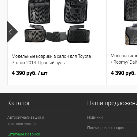
Модельные ко
Модельные коврики в салон для Toyota
/ Roomy/ Daih
Probox 2014- Правый руль
по н.в. Прав
4 390 руб.
4 390 руб.
/ шт
Каталог
Наши предложен
Автосигнализации и
Новинки
комплектующие
Популярные товары
Штатные коврики