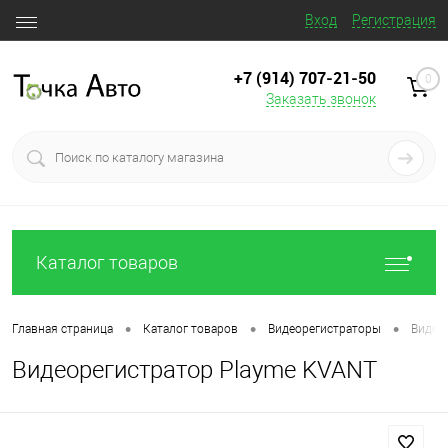
Вход
Регистрация
+7 (914) 707‒21‒50
0
Заказать звонок
Каталог товаров
•
•
•
Главная страница
Каталог товаров
Видеорегистраторы
Видео
Видеорегистратор Playme KVANT