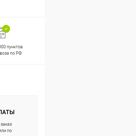
000 пунктов
Весь ассортимент
воза по РФ
сертифицирован
ЛАТЫ
 заказ
или по