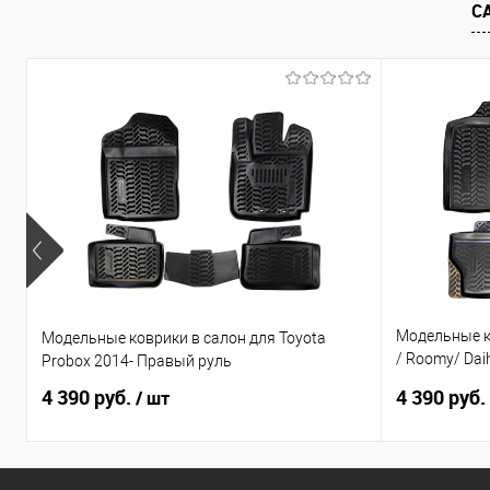
В избранное
Под заказ
В избранно
С
Модельные ко
Модельные коврики в салон для Toyota
/ Roomy/ Daih
Probox 2014- Правый руль
по н.в. Прав
4 390 руб.
4 390 руб.
/ шт