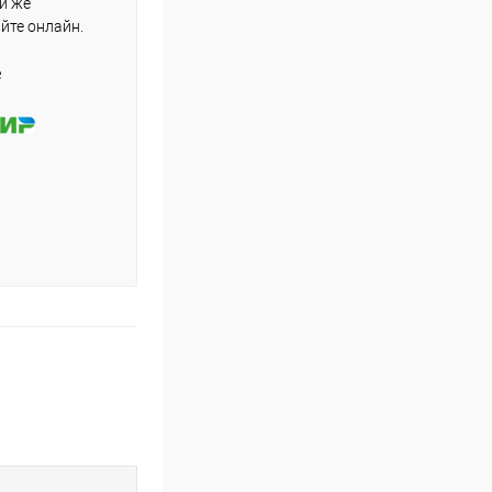
ли же
айте онлайн.
е