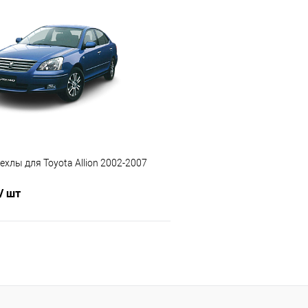
В корзину
В корз
 клик
Сравнение
Купить в 1 клик
е
Под заказ
В избранное
хлы для Toyota Allion 2002-2007
/ шт
В корзину
 клик
Сравнение