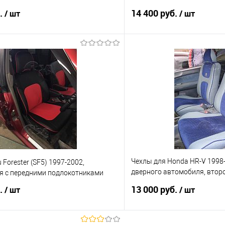
б.
14 400 руб.
/ шт
/ шт
В корзину
В корз
 клик
Сравнение
Купить в 1 клик
е
Под заказ
В избранное
Чехлы для Honda HR-V 1998-2
 Forester (SF5) 1997-2002,
дверного автомобиля, второ
я с передними подлокотниками
литыми подголовниками.
б.
13 000 руб.
/ шт
/ шт