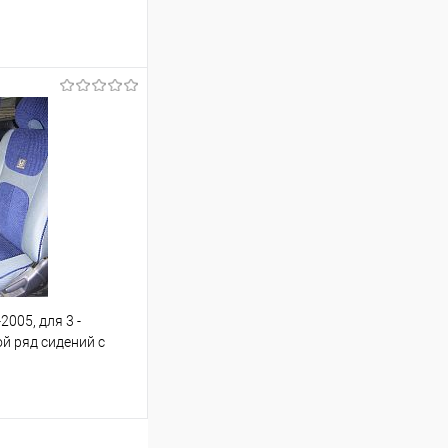
ину
Сравнение
Под заказ
005, для 3 -
й ряд сидений с