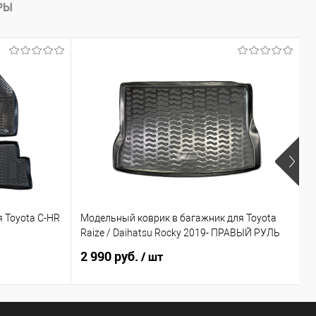
РЫ
 Toyota C-HR
Модельный коврик в багажник для Toyota
П
Raize / Daihatsu Rocky 2019- ПРАВЫЙ РУЛЬ
I
2 990 руб.
1
/ шт