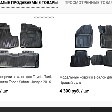
е
Под заказ
АМЫЕ ПРОДАВАЕМЫЕ ТОВАРЫ
ПРОСМОТРЕННЫЕ ТОВА
врики в салон для Toyota Tank
Модельные коврики в салон для
atsu Thor / Subaru Justy с 2016
Правый руль
ый руль
4 390 руб.
/ шт
/ шт